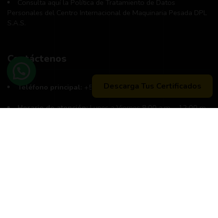
Consulta aquí la Política de Tratamiento de Datos
Personales del Centro Internacional de Maquinaria Pesada DPL
S.A.S.
Contáctenos
Descarga Tus Certificados
Teléfono principal:
+57 (311) 534-5988
Horario de atención:
Lunes a Viernes 8:00 a.m. - 12:00 m
2:00 p:m - 6:00 p.m.
Peticiones, quejas, reclamos y sugerencias:
Correo
pqrs@dpl.edu.co
Buzón exclusivamente para notificaciones judiciales:
notificacionesjudiciales@dpl.edu.co
Aprobación oficial Res. No 2250
Noviembre 2022 | NIT.
901.033.029-3 Secretaría de Educación Municipal de Neiva