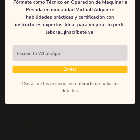
¡Fórmate como Técnico en Operación de Maquinaria
Pesada en modalidad Virtual! Adquiere
habilidades prácticas y certificación con
CURSO DE OPERACIÓN
EN MOTONIVELADORA
instructores expertos. Ideal para mejorar tu perfil
laboral. ¡Inscríbete ya!
$
3,500,000
ADD TO CART
Enviar
Serás de los primeros en enterarte de todos los
MONTACARGAS
RETROCARGADOR
detalles.
$
450,000
$
650,000
ADD TO CART
ADD TO CART