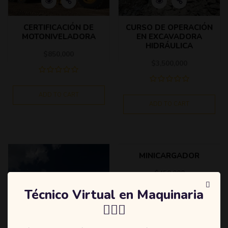
CERTIFICACIÓN DE
CURSO DE OPERACIÓN
MOTONIVELADORA
EN EXCAVADORA
HIDRÁULICA
$
850,000
$
3,500,000
ADD TO CART
ADD TO CART
MINICARGADOR
$
450,000
Técnico Virtual en Maquinaria
👷🏻‍♂️
ADD TO CART