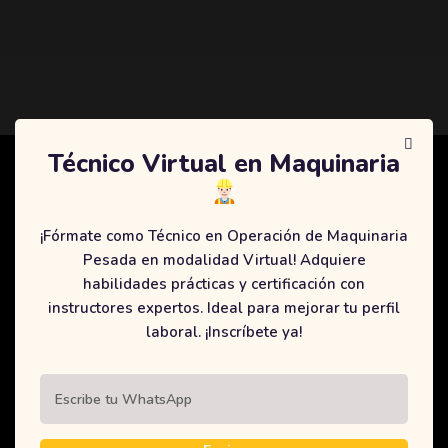
Técnico Virtual en Maquinaria
CENTRO INTERNACIONAL DE
MAQUINARIA
¡Fórmate como Técnico en Operación de Maquinaria
Pesada en modalidad Virtual! Adquiere
No solo nos enfocamos en ser los mejores y educar a los
habilidades prácticas y certificación con
mejores, también somos uno de los únicos centros en Colombia
instructores expertos. Ideal para mejorar tu perfil
en contar con certificaciones legales y prácticas en simuladores
laboral. ¡Inscríbete ya!
de alta tecnología. ¡Capacítate ahora!