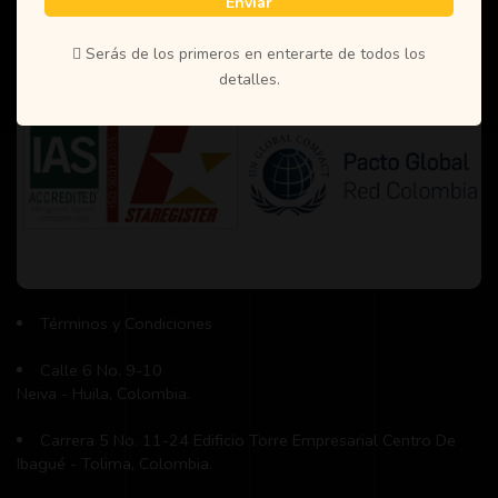
Enviar
Informacion
Serás de los primeros en enterarte de todos los
detalles.
Términos y Condiciones
Calle 6 No. 9-10
Neiva - Huila, Colombia.
Carrera 5 No. 11-24 Edificio Torre Empresarial Centro De
Ibagué - Tolima, Colombia.