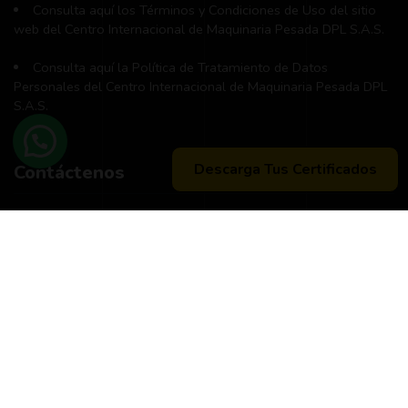
Consulta aquí los Términos y Condiciones de Uso del sitio
web del Centro Internacional de Maquinaria Pesada DPL S.A.S.
Consulta aquí la Política de Tratamiento de Datos
Personales del Centro Internacional de Maquinaria Pesada DPL
S.A.S.
Descarga Tus Certificados
Contáctenos
Teléfono principal:
+57 (311) 534-5988
Horario de atención:
Lunes a Viernes 8:00 a.m. - 12:00 m
2:00 p:m - 6:00 p.m.
Peticiones, quejas, reclamos y sugerencias:
Correo
pqrs@dpl.edu.co
Buzón exclusivamente para notificaciones judiciales:
notificacionesjudiciales@dpl.edu.co