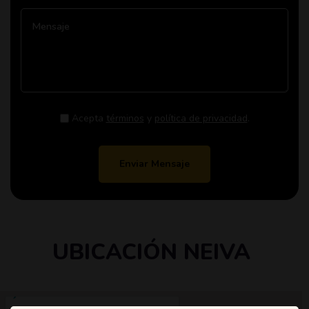
Acepta
términos
y
política de privacidad
.
Enviar Mensaje
UBICACIÓN NEIVA