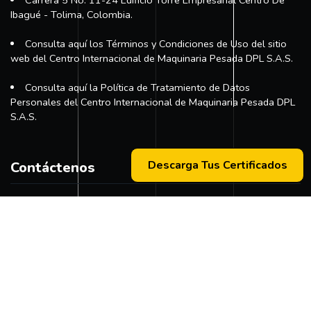
Ibagué - Tolima, Colombia.
Consulta aquí los Términos y Condiciones de Uso del sitio
web del Centro Internacional de Maquinaria Pesada DPL S.A.S.
Consulta aquí la Política de Tratamiento de Datos
Personales del Centro Internacional de Maquinaria Pesada DPL
S.A.S.
Descarga Tus Certificados
Contáctenos
Teléfono principal:
+57 (311) 534-5988
Horario de atención:
Lunes a Viernes 8:00 a.m. - 12:00 m
2:00 p:m - 6:00 p.m.
Peticiones, quejas, reclamos y sugerencias:
Correo
pqrs@dpl.edu.co