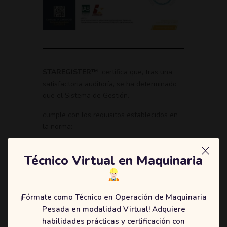
STAREGISTER™️
certifica que, tras una
satisfactoria auditoría, se ha determinado
que el Sistema de Gestión.
cumple con los requisitos establecidos en
la norma:
ISO 9001 : 2015
Técnico Virtual en Maquinaria
“Sistemas de Gestión de la Calidad-
Requisitos”
Con el Alcance : Diseño, planificación y
¡Fórmate como Técnico en Operación de Maquinaria
prestación del Servicio de Educación
Pesada en modalidad Virtual! Adquiere
tecnica laboral por competencias hasta el
habilidades prácticas y certificación con