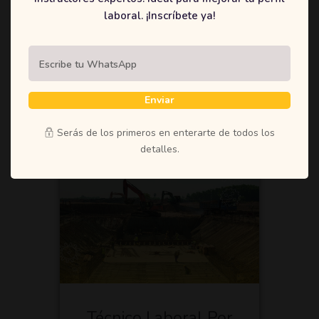
mejor metodología y
laboral. ¡Inscríbete ya!
tecnología de fabricantes como
Caterpillar, Volvo, New Holland,
John Deere, Case, Komatsu.
Mayor Información
Enviar
Serás de los primeros en enterarte de todos los
detalles.
Técnico Laboral Por