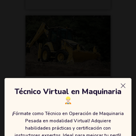
Técnico Laboral Por
Técnico Virtual en Maquinaria
Competencia En
Operación De
¡Fórmate como Técnico en Operación de Maquinaria
Equipo Pesado
Pesada en modalidad Virtual! Adquiere
Aprendizaje óptimo en el
habilidades prácticas y certificación con
manejo seguro aplicando la
instructores expertos. Ideal para mejorar tu perfil