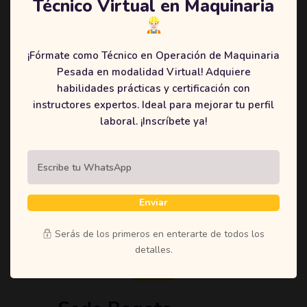
Técnico Virtual en Maquinaria
Enviar Mensaje
¡Fórmate como Técnico en Operación de Maquinaria
Pesada en modalidad Virtual! Adquiere
habilidades prácticas y certificación con
instructores expertos. Ideal para mejorar tu perfil
laboral. ¡Inscríbete ya!
Sede Neiva – Huila
Dirrecion:
Calle 6 # 9 – 10 Altico
Enviar
Telefono:
311 534 5988
Serás de los primeros en enterarte de todos los
detalles.