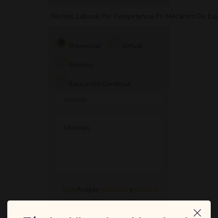
Técnico Laboral Por Competencia En Mecánico De Eq
Presencial
Virtual
Remoto
Educación Continua
Acepta
términos
y
política
de privacidad
.