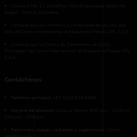
Carrera 5 No. 11-24 Edificio Torre Empresarial Centro De
Ibagué - Tolima, Colombia.
Consulta aquí los Términos y Condiciones de Uso del sitio
web del Centro Internacional de Maquinaria Pesada DPL S.A.S.
Consulta aquí la Política de Tratamiento de Datos
Personales del Centro Internacional de Maquinaria Pesada DPL
S.A.S.
Contáctenos
Teléfono principal:
+57 (311) 534-5988
Horario de atención:
Lunes a Viernes 8:00 a.m. - 12:00 m
2:00 p:m - 6:00 p.m.
Peticiones, quejas, reclamos y sugerencias:
Correo
pqrs@dpl.edu.co