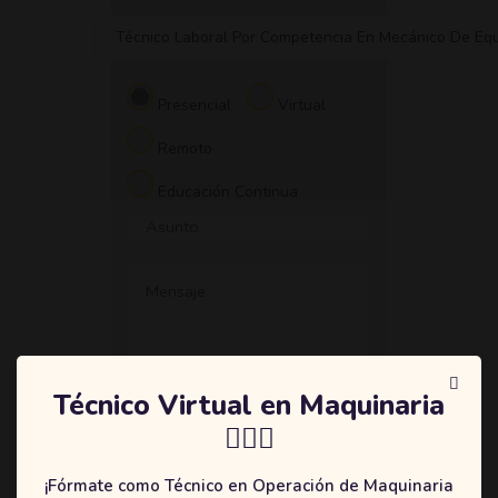
Técnico Laboral Por Competencia En Mecánico De Eq
Presencial
Virtual
Remoto
Educación Continua
Técnico Virtual en Maquinaria
👷🏻‍♂️
Acepta
términos
y
política
de privacidad
.
¡Fórmate como Técnico en Operación de Maquinaria