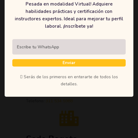
Pesada en modalidad Virtual! Adquiere
Enviar Mensaje
habilidades prácticas y certificación con
instructores expertos. Ideal para mejorar tu perfil
laboral. ¡Inscríbete ya!
Enviar
Sede Neiva – Huila
Serás de los primeros en enterarte de todos los
detalles.
Dirrecion:
Calle 6 # 9 – 10 Altico
Telefono:
311 534 5988