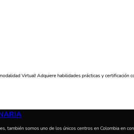
idad Virtual! Adquiere habilidades prácticas y certificación con 
NARIA
s, también somos uno de los únicos centros en Colombia en conta