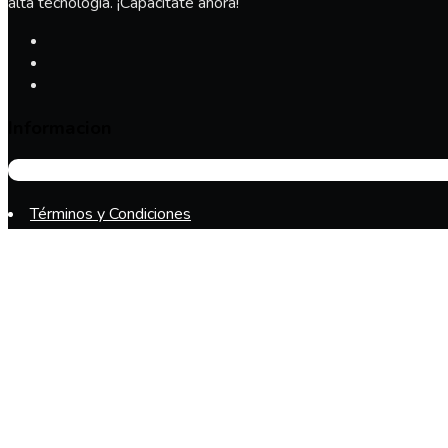
alta tecnología. ¡Capacítate ahora!
Informacion
Términos y Condiciones
Calle 6 No. 9-10
Neiva - Huila, Colombia.
Carrera 5 No. 11-24 Edificio Torre Empresarial Centro De Ib
Consulta aquí los Términos y Condiciones de Uso del sitio w
Consulta aquí la Política de Tratamiento de Datos Personal