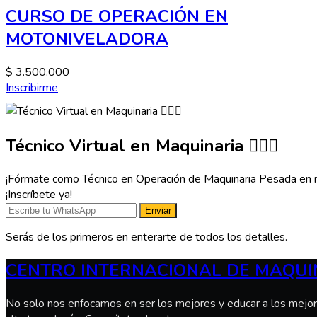
CURSO DE OPERACIÓN EN
MOTONIVELADORA
$ 3.500.000
Inscribirme
Técnico Virtual en Maquinaria 👷🏻‍♂️
¡Fórmate como Técnico en Operación de Maquinaria Pesada en modal
¡Inscríbete ya!
Enviar
Serás de los primeros en enterarte de todos los detalles.
CENTRO INTERNACIONAL DE MAQUI
No solo nos enfocamos en ser los mejores y educar a los mejore