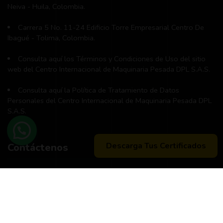
Neiva - Huila, Colombia.
Carrera 5 No. 11-24 Edificio Torre Empresarial Centro De
Ibagué - Tolima, Colombia.
Consulta aquí los Términos y Condiciones de Uso del sitio
web del Centro Internacional de Maquinaria Pesada DPL S.A.S.
Consulta aquí la Política de Tratamiento de Datos
Personales del Centro Internacional de Maquinaria Pesada DPL
S.A.S.
Descarga Tus Certificados
Contáctenos
Teléfono principal:
+57 (311) 534-5988
Horario de atención:
Lunes a Viernes 8:00 a.m. - 12:00 m
2:00 p:m - 6:00 p.m.