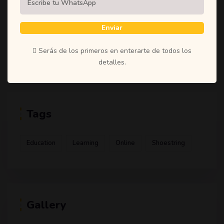
(1)
Student
(1)
Teachers
Enviar
(1)
Time
Serás de los primeros en enterarte de todos los
(1)
Uncategorized
detalles.
Tags
Education
Learning
Online
Shoestring
Gallery