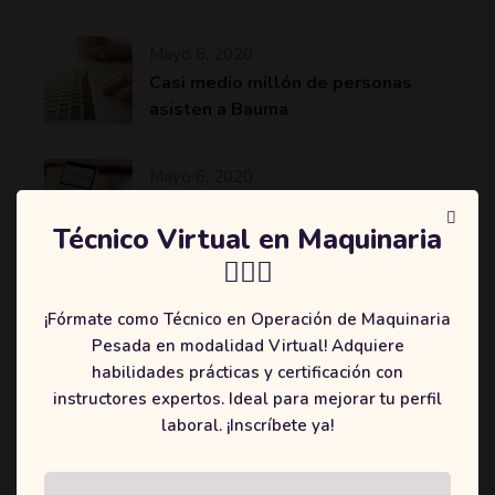
Mayo 6, 2020
Casi medio millón de personas
asisten a Bauma
Mayo 6, 2020
Komatsu revoluciona el sector de
la minería y construcción con
Técnico Virtual en Maquinaria
máquinas más eficientes
👷🏻‍♂️
¡Fórmate como Técnico en Operación de Maquinaria
Pesada en modalidad Virtual! Adquiere
habilidades prácticas y certificación con
Categories
instructores expertos. Ideal para mejorar tu perfil
laboral. ¡Inscríbete ya!
(2)
Education
(3)
Online