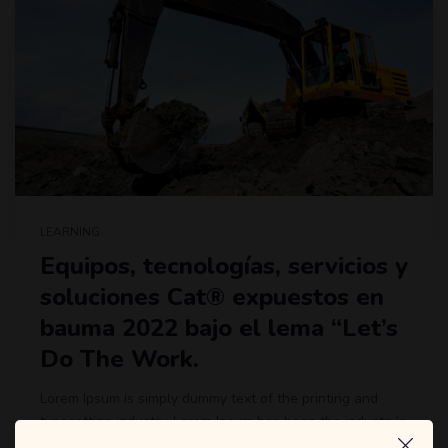
LEARNING
Equipos, tecnologías, servicios y
soluciones Cat® expuestos en
bauma 2022 bajo el lema “Let’s
Do The Work.
Lorem Ipsum is simply dummy text of the printing and
typesetting industry. Lorem Ipsum has been the industry’s
standard dummy text ever since the 1500s, when an