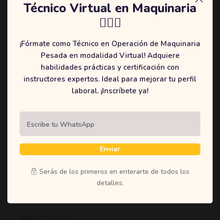
Técnico Virtual en Maquinaria
unknown printer took a galley of type and scrambled it to
👷🏻‍♂️
make a type specimen book. It has survived not.
Tiberioarbelaz
mayo 6, 2020
¡Fórmate como Técnico en Operación de Maquinaria
Pesada en modalidad Virtual! Adquiere
habilidades prácticas y certificación con
instructores expertos. Ideal para mejorar tu perfil
laboral. ¡Inscríbete ya!
Enviar
Serás de los primeros en enterarte de todos los
detalles.
Recent posts
Mayo 7, 2025