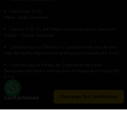
Calle 6 No. 9-10
Neiva - Huila, Colombia.
Carrera 5 No. 11-24 Edificio Torre Empresarial Centro De
Ibagué - Tolima, Colombia.
Consulta aquí los Términos y Condiciones de Uso del sitio
web del Centro Internacional de Maquinaria Pesada DPL S.A.S.
Consulta aquí la Política de Tratamiento de Datos
Personales del Centro Internacional de Maquinaria Pesada DPL
S.A.S.
Descarga Tus Certificados
Contáctenos
Teléfono principal:
+57 (311) 534-5988
Horario de atención:
Lunes a Viernes 8:00 a.m. - 12:00 m