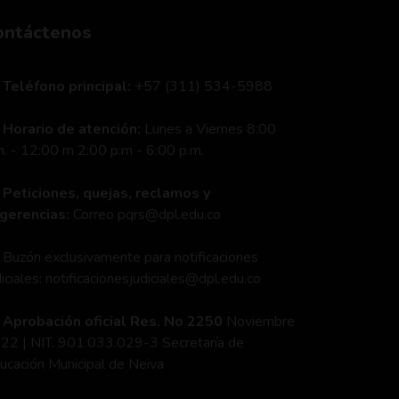
ontáctenos
Teléfono principal:
+57 (311) 534-5988
Horario de atención:
Lunes a Viernes 8:00
m. - 12:00 m 2:00 p:m - 6:00 p.m.
Peticiones, quejas, reclamos y
gerencias:
Correo pqrs@dpl.edu.co
Buzón exclusivamente para notificaciones
diciales:
notificacionesjudiciales@dpl.edu.co
Aprobación oficial Res. No 2250
Noviembre
22 | NIT. 901.033.029-3 Secretaría de
ucación Municipal de Neiva