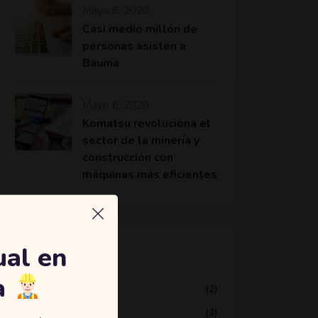
Mayo 6, 2020
Casi medio millón de
personas asisten a
Bauma
Mayo 6, 2020
Komatsu revoluciona el
sector de la minería y
construcción con
máquinas más eficientes
ual en
Categories
a
(2)
Education
(3)
Online