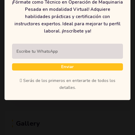
¡Fórmate como Técnico en Operación de Maquinaria
(1)
Student
Pesada en modalidad Virtual! Adquiere
(1)
Teachers
habilidades prácticas y certificación con
instructores expertos. Ideal para mejorar tu perfil
(1)
Time
laboral. ¡Inscríbete ya!
(1)
Uncategorized
Enviar
Tags
Serás de los primeros en enterarte de todos los
Education
Learning
Online
Shoestring
detalles.
Gallery