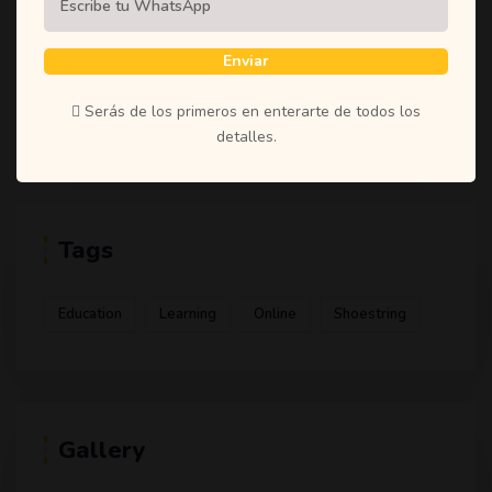
(1)
Student
(1)
Teachers
Enviar
(1)
Time
Serás de los primeros en enterarte de todos los
(1)
Uncategorized
detalles.
Tags
Education
Learning
Online
Shoestring
Gallery