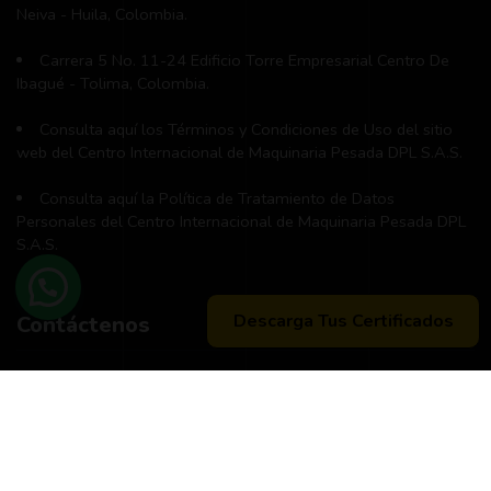
Neiva - Huila, Colombia.
Carrera 5 No. 11-24 Edificio Torre Empresarial Centro De
Ibagué - Tolima, Colombia.
Consulta aquí los Términos y Condiciones de Uso del sitio
web del Centro Internacional de Maquinaria Pesada DPL S.A.S.
Consulta aquí la Política de Tratamiento de Datos
Personales del Centro Internacional de Maquinaria Pesada DPL
S.A.S.
Descarga Tus Certificados
Contáctenos
Teléfono principal:
+57 (311) 534-5988
Horario de atención:
Lunes a Viernes 8:00 a.m. - 12:00 m
2:00 p:m - 6:00 p.m.