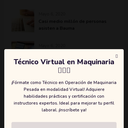
Mayo 6, 2020
Casi medio millón de personas
asisten a Bauma
Mayo 6, 2020
Komatsu revoluciona el sector de
la minería y construcción con
Técnico Virtual en Maquinaria
máquinas más eficientes
👷🏻‍♂️
¡Fórmate como Técnico en Operación de Maquinaria
Pesada en modalidad Virtual! Adquiere
habilidades prácticas y certificación con
Categories
instructores expertos. Ideal para mejorar tu perfil
laboral. ¡Inscríbete ya!
(2)
Education
(3)
Online