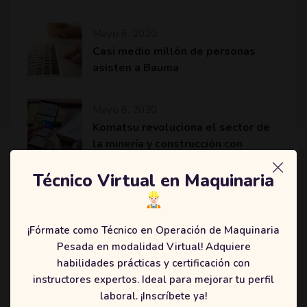
Mayo 6, 2020
Casi medio millón de personas
asisten a Bauma
Mayo 6, 2020
Komatsu revoluciona el sector de
la minería y construcción con
máquinas más eficientes
Técnico Virtual en Maquinaria
¡Fórmate como Técnico en Operación de Maquinaria
Categories
Pesada en modalidad Virtual! Adquiere
habilidades prácticas y certificación con
(2)
Education
instructores expertos. Ideal para mejorar tu perfil
(3)
Online
laboral. ¡Inscríbete ya!