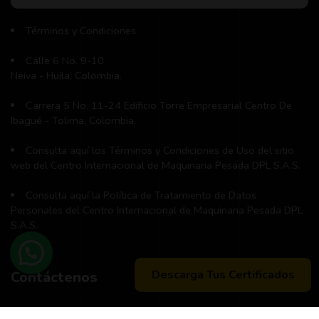
Términos y Condiciones
Calle 6 No. 9-10
Neiva - Huila, Colombia.
Carrera 5 No. 11-24 Edificio Torre Empresarial Centro De
Ibagué - Tolima, Colombia.
Consulta aquí los Términos y Condiciones de Uso del sitio
web del Centro Internacional de Maquinaria Pesada DPL S.A.S.
Consulta aquí la Política de Tratamiento de Datos
Personales del Centro Internacional de Maquinaria Pesada DPL
S.A.S.
Descarga Tus Certificados
Contáctenos
Teléfono principal:
+57 (311) 534-5988