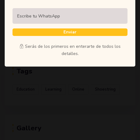
(1)
Student
(1)
Teachers
(1)
Time
Enviar
(1)
Uncategorized
Serás de los primeros en enterarte de todos los
detalles.
Tags
Education
Learning
Online
Shoestring
Gallery