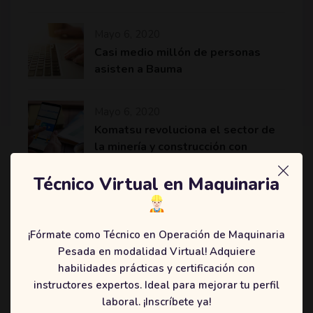
Mayo 6, 2020
Casi medio millón de personas
asisten a Bauma
Mayo 6, 2020
Komatsu revoluciona el sector de
la minería y construcción con
máquinas más eficientes
Técnico Virtual en Maquinaria
¡Fórmate como Técnico en Operación de Maquinaria
Categories
Pesada en modalidad Virtual! Adquiere
habilidades prácticas y certificación con
(2)
Education
instructores expertos. Ideal para mejorar tu perfil
(3)
Online
laboral. ¡Inscríbete ya!