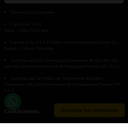
Términos y Condiciones
Calle 6 No. 9-10
Neiva - Huila, Colombia.
Carrera 5 No. 11-24 Edificio Torre Empresarial Centro De
Ibagué - Tolima, Colombia.
Consulta aquí los Términos y Condiciones de Uso del sitio
web del Centro Internacional de Maquinaria Pesada DPL S.A.S.
Consulta aquí la Política de Tratamiento de Datos
Personales del Centro Internacional de Maquinaria Pesada DPL
S.A.S.
Descarga Tus Certificados
Contáctenos
Teléfono principal:
+57 (311) 534-5988