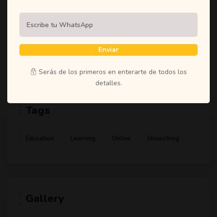
(1)
Student
(1)
Teachers
(1)
Time
Enviar
(1)
Uncategorized
Serás de los primeros en enterarte de todos los
detalles.
Tags
Education
Learning
Online
Shoestring
Gallery