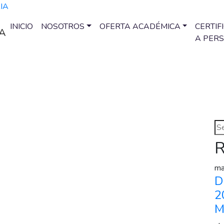
INICIO
NOSOTROS
OFERTA ACADÉMICA
CERTIF
A PER
R
ma
D
2
M