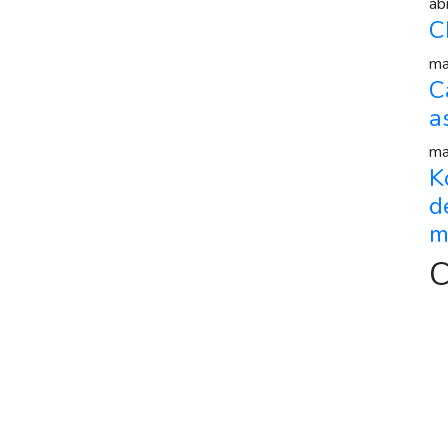
ab
C
ma
C
a
ma
K
d
m
C