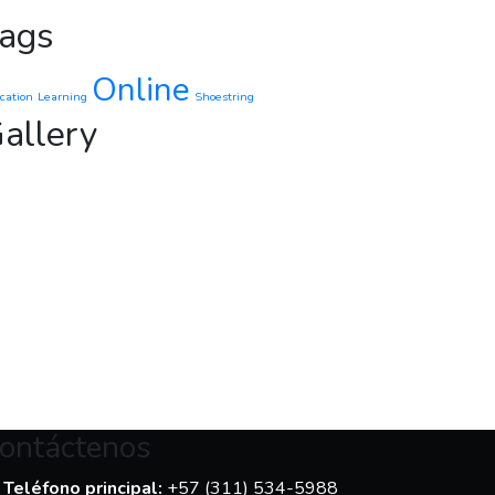
ags
Online
cation
Learning
Shoestring
allery
ontáctenos
Teléfono principal:
+57 (311) 534-5988