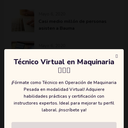
Mayo 6, 2020
Casi medio millón de personas
asisten a Bauma
Mayo 6, 2020
Komatsu revoluciona el sector de
la minería y construcción con
Técnico Virtual en Maquinaria
máquinas más eficientes
👷🏻‍♂️
¡Fórmate como Técnico en Operación de Maquinaria
Pesada en modalidad Virtual! Adquiere
habilidades prácticas y certificación con
Categories
instructores expertos. Ideal para mejorar tu perfil
laboral. ¡Inscríbete ya!
(2)
Education
(3)
Online