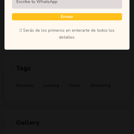
(1)
Student
(1)
Teachers
Enviar
(1)
Time
Serás de los primeros en enterarte de todos los
(1)
Uncategorized
detalles.
Tags
Education
Learning
Online
Shoestring
Gallery