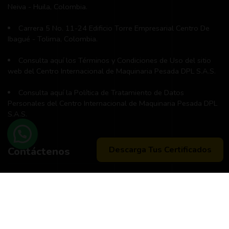
Neiva - Huila, Colombia.
Carrera 5 No. 11-24 Edificio Torre Empresarial Centro De
Ibagué - Tolima, Colombia.
Consulta aquí los Términos y Condiciones de Uso del sitio
web del Centro Internacional de Maquinaria Pesada DPL S.A.S.
Consulta aquí la Política de Tratamiento de Datos
Personales del Centro Internacional de Maquinaria Pesada DPL
S.A.S.
Descarga Tus Certificados
Contáctenos
Teléfono principal:
+57 (311) 534-5988
Horario de atención:
Lunes a Viernes 8:00 a.m. - 12:00 m
2:00 p:m - 6:00 p.m.