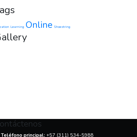
ags
Online
cation
Learning
Shoestring
allery
ontáctenos
Teléfono principal:
+57 (311) 534-5988