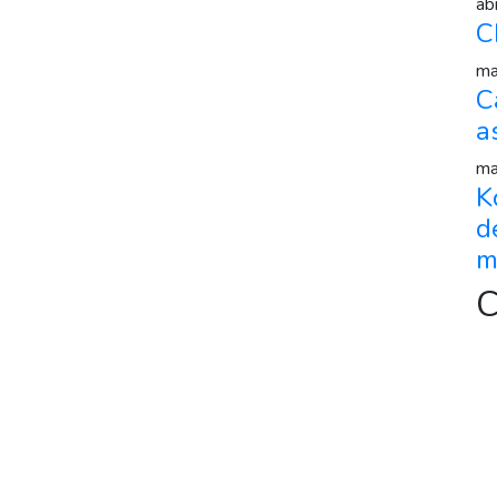
ab
C
ma
C
a
ma
K
d
m
C