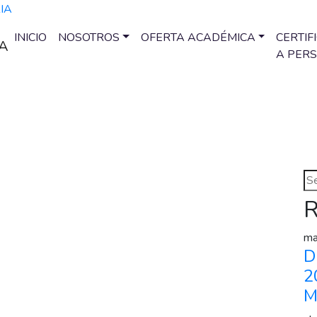
INICIO
NOSOTROS
OFERTA ACADÉMICA
CERTIF
A PER
R
ma
D
2
M