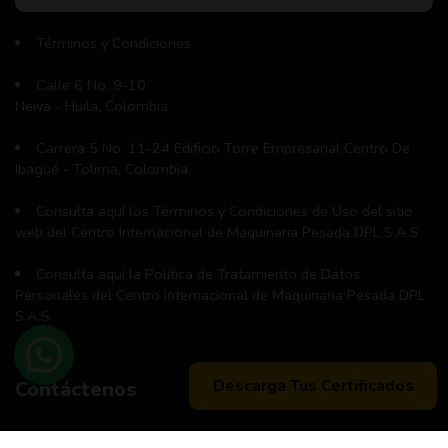
Términos y Condiciones
Calle 6 No. 9-10
Neiva - Huila, Colombia.
Carrera 5 No. 11-24 Edificio Torre Empresarial Centro De
Ibagué - Tolima, Colombia.
Consulta aquí los Términos y Condiciones de Uso del sitio
web del Centro Internacional de Maquinaria Pesada DPL S.A.S.
Consulta aquí la Política de Tratamiento de Datos
Personales del Centro Internacional de Maquinaria Pesada DPL
S.A.S.
Descarga Tus Certificados
Contáctenos
Teléfono principal:
+57 (311) 534-5988