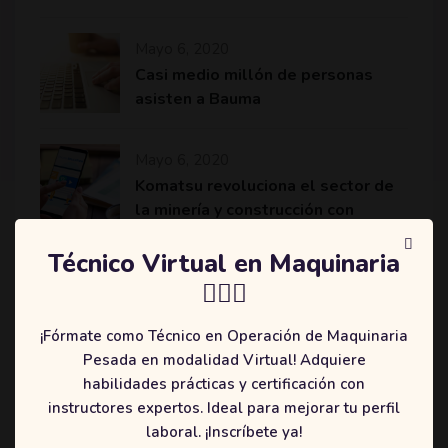
Mayo 6, 2020
Casi medio millón de personas
asisten a Bauma
Mayo 6, 2020
Komatsu revoluciona el sector de
la minería y construcción con
máquinas más eficientes
Técnico Virtual en Maquinaria
👷🏻‍♂️
¡Fórmate como Técnico en Operación de Maquinaria
Categories
Pesada en modalidad Virtual! Adquiere
habilidades prácticas y certificación con
(2)
Education
instructores expertos. Ideal para mejorar tu perfil
(3)
Online
laboral. ¡Inscríbete ya!