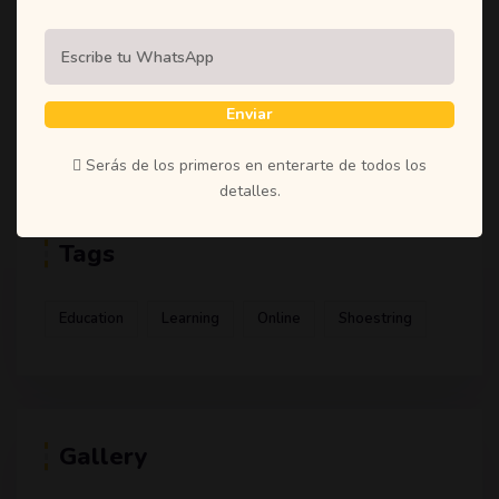
(1)
Student
(1)
Teachers
(1)
Time
Enviar
(1)
Uncategorized
Serás de los primeros en enterarte de todos los
detalles.
Tags
Education
Learning
Online
Shoestring
Gallery