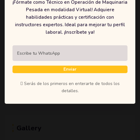
¡Fórmate como Técnico en Operación de Maquinaria
(1)
Student
Pesada en modalidad Virtual! Adquiere
(1)
Teachers
habilidades prácticas y certificación con
instructores expertos. Ideal para mejorar tu perfil
(1)
Time
laboral. ¡Inscríbete ya!
(1)
Uncategorized
Enviar
Tags
Serás de los primeros en enterarte de todos los
Education
Learning
Online
Shoestring
detalles.
Gallery