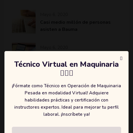
Mayo 6, 2020
Casi medio millón de personas
asisten a Bauma
Mayo 6, 2020
Komatsu revoluciona el sector de
la minería y construcción con
Técnico Virtual en Maquinaria
máquinas más eficientes
👷🏻‍♂️
¡Fórmate como Técnico en Operación de Maquinaria
Pesada en modalidad Virtual! Adquiere
habilidades prácticas y certificación con
Categories
instructores expertos. Ideal para mejorar tu perfil
laboral. ¡Inscríbete ya!
(2)
Education
(3)
Online