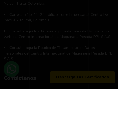
Neiva - Huila, Colombia.
Carrera 5 No. 11-24 Edificio Torre Empresarial Centro De
Ibagué - Tolima, Colombia.
Consulta aquí los Términos y Condiciones de Uso del sitio
web del Centro Internacional de Maquinaria Pesada DPL S.A.S.
Consulta aquí la Política de Tratamiento de Datos
Personales del Centro Internacional de Maquinaria Pesada DPL
S.A.S.
Descarga Tus Certificados
Contáctenos
Teléfono principal:
+57 (311) 534-5988
Horario de atención:
Lunes a Viernes 8:00 a.m. - 12:00 m
2:00 p:m - 6:00 p.m.