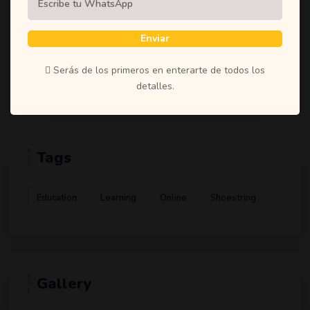
(1)
Student
(1)
Teachers
Enviar
(1)
Time
Serás de los primeros en enterarte de todos los
(1)
Uncategorized
detalles.
Tags
Education
Learning
Online
Shoestring
Gallery