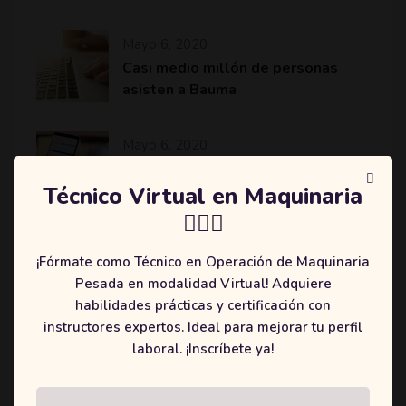
Mayo 6, 2020
Casi medio millón de personas
asisten a Bauma
Mayo 6, 2020
Komatsu revoluciona el sector de
la minería y construcción con
Técnico Virtual en Maquinaria
máquinas más eficientes
👷🏻‍♂️
¡Fórmate como Técnico en Operación de Maquinaria
Pesada en modalidad Virtual! Adquiere
habilidades prácticas y certificación con
Categories
instructores expertos. Ideal para mejorar tu perfil
laboral. ¡Inscríbete ya!
(2)
Education
(3)
Online