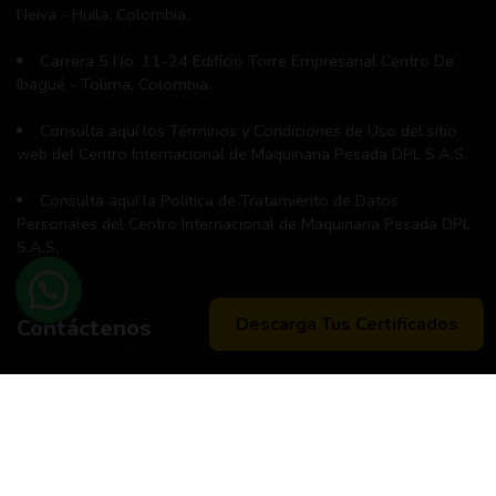
Neiva - Huila, Colombia.
Carrera 5 No. 11-24 Edificio Torre Empresarial Centro De
Ibagué - Tolima, Colombia.
Consulta aquí los Términos y Condiciones de Uso del sitio
web del Centro Internacional de Maquinaria Pesada DPL S.A.S.
Consulta aquí la Política de Tratamiento de Datos
Personales del Centro Internacional de Maquinaria Pesada DPL
S.A.S.
Descarga Tus Certificados
Contáctenos
Teléfono principal:
+57 (311) 534-5988
Horario de atención:
Lunes a Viernes 8:00 a.m. - 12:00 m
2:00 p:m - 6:00 p.m.