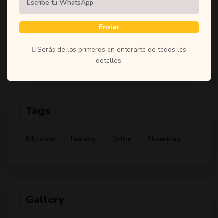
(1)
Student
(1)
Teachers
Enviar
(1)
Time
Serás de los primeros en enterarte de todos los
(1)
Uncategorized
detalles.
Tags
Education
Learning
Online
Shoestring
Gallery