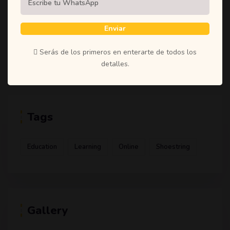
(1)
Student
(1)
Teachers
Enviar
(1)
Time
Serás de los primeros en enterarte de todos los
(1)
Uncategorized
detalles.
Tags
Education
Learning
Online
Shoestring
Gallery