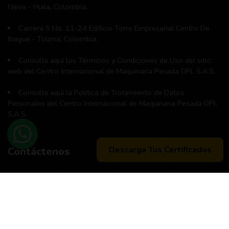
Neiva - Huila, Colombia.
Carrera 5 No. 11-24 Edificio Torre Empresarial Centro De
Ibagué - Tolima, Colombia.
Consulta aquí los Términos y Condiciones de Uso del sitio
web del Centro Internacional de Maquinaria Pesada DPL S.A.S.
Consulta aquí la Política de Tratamiento de Datos
Personales del Centro Internacional de Maquinaria Pesada DPL
S.A.S.
Descarga Tus Certificados
Contáctenos
Teléfono principal:
+57 (311) 534-5988
Horario de atención:
Lunes a Viernes 8:00 a.m. - 12:00 m
2:00 p:m - 6:00 p.m.