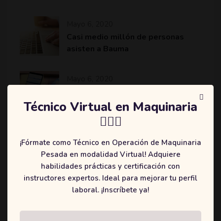
Mayo 6, 2020
Casi medio millón de personas
asisten a Bauma
Mayo 6, 2020
Komatsu revoluciona el sector de
la minería y construcción con
Técnico Virtual en Maquinaria
máquinas más eficientes
👷🏻‍♂️
¡Fórmate como Técnico en Operación de Maquinaria
Pesada en modalidad Virtual! Adquiere
habilidades prácticas y certificación con
Categories
instructores expertos. Ideal para mejorar tu perfil
laboral. ¡Inscríbete ya!
(2)
Education
(3)
Online