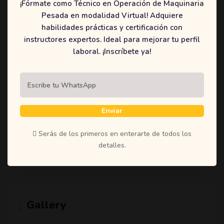
¡Fórmate como Técnico en Operación de Maquinaria
(1)
Student
Pesada en modalidad Virtual! Adquiere
(1)
Teachers
habilidades prácticas y certificación con
instructores expertos. Ideal para mejorar tu perfil
(1)
Time
laboral. ¡Inscríbete ya!
(1)
Uncategorized
Enviar
Tags
Serás de los primeros en enterarte de todos los
Education
Learning
Online
Shoestring
detalles.
Gallery