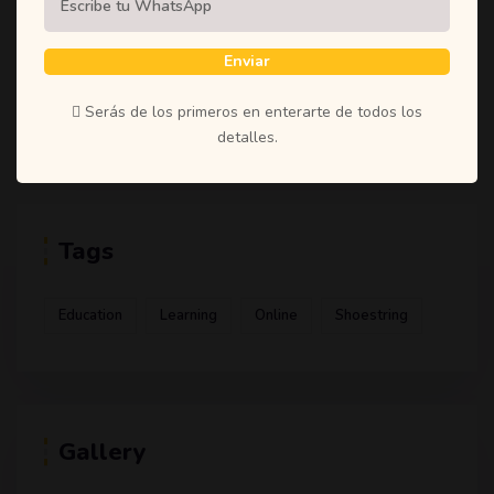
(1)
Student
(1)
Teachers
Enviar
(1)
Time
Serás de los primeros en enterarte de todos los
(1)
Uncategorized
detalles.
Tags
Education
Learning
Online
Shoestring
Gallery