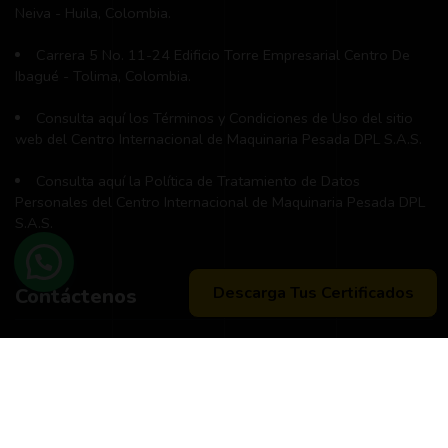
Neiva - Huila, Colombia.
Carrera 5 No. 11-24 Edificio Torre Empresarial Centro De
Ibagué - Tolima, Colombia.
Consulta aquí los Términos y Condiciones de Uso del sitio
web del Centro Internacional de Maquinaria Pesada DPL S.A.S.
Consulta aquí la Política de Tratamiento de Datos
Personales del Centro Internacional de Maquinaria Pesada DPL
S.A.S.
Descarga Tus Certificados
Contáctenos
Teléfono principal:
+57 (311) 534-5988
Horario de atención:
Lunes a Viernes 8:00 a.m. - 12:00 m
2:00 p:m - 6:00 p.m.