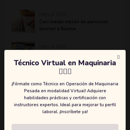
Mayo 6, 2020
Casi medio millón de personas
asisten a Bauma
Mayo 6, 2020
Komatsu revoluciona el sector de
la minería y construcción con
Técnico Virtual en Maquinaria
máquinas más eficientes
👷🏻‍♂️
¡Fórmate como Técnico en Operación de Maquinaria
Pesada en modalidad Virtual! Adquiere
habilidades prácticas y certificación con
Categories
instructores expertos. Ideal para mejorar tu perfil
laboral. ¡Inscríbete ya!
(2)
Education
(3)
Online