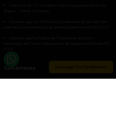
Carrera 5 No. 11-24 Edificio Torre Empresarial Centro De
Ibagué - Tolima, Colombia.
Consulta aquí los Términos y Condiciones de Uso del sitio
web del Centro Internacional de Maquinaria Pesada DPL S.A.S.
Consulta aquí la Política de Tratamiento de Datos
Personales del Centro Internacional de Maquinaria Pesada DPL
S.A.S.
Descarga Tus Certificados
Contáctenos
Teléfono principal:
+57 (311) 534-5988
Horario de atención:
Lunes a Viernes 8:00 a.m. - 12:00 m
2:00 p:m - 6:00 p.m.
Peticiones, quejas, reclamos y sugerencias:
Correo
pqrs@dpl.edu.co