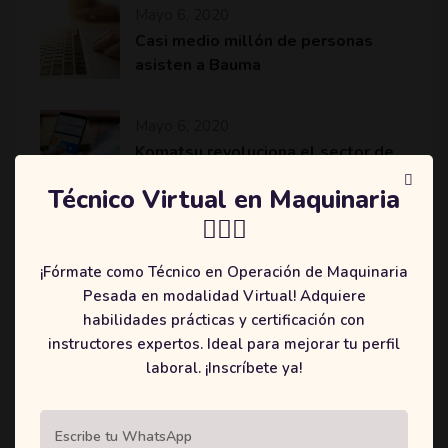
Mayo 6, 2020
Casi medio millón de personas
asisten a Bauma
Mayo 6, 2020
Komatsu revoluciona el sector de
la minería y construcción con
Técnico Virtual en Maquinaria
máquinas más eficientes
👷🏻‍♂️
¡Fórmate como Técnico en Operación de Maquinaria
Pesada en modalidad Virtual! Adquiere
Categories
habilidades prácticas y certificación con
instructores expertos. Ideal para mejorar tu perfil
(2)
Education
laboral. ¡Inscríbete ya!
(3)
Online
(1)
Student