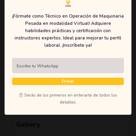
(1)
Student
(1)
Teachers
¡Fórmate como Técnico en Operación de Maquinaria
Pesada en modalidad Virtual! Adquiere
(1)
Time
habilidades prácticas y certificación con
(1)
Uncategorized
instructores expertos. Ideal para mejorar tu perfil
laboral. ¡Inscríbete ya!
Tags
Enviar
Education
Learning
Online
Shoestring
Serás de los primeros en enterarte de todos los
detalles.
Gallery