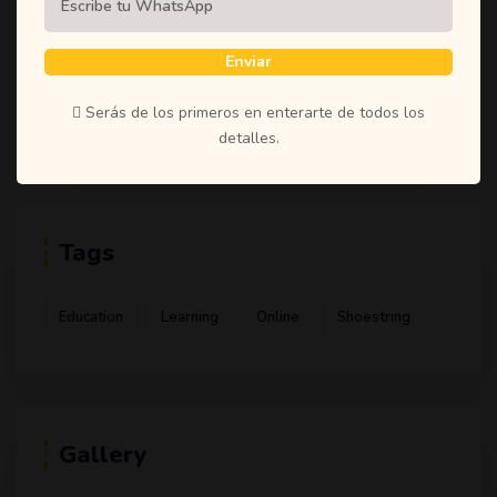
(1)
Student
(1)
Teachers
Enviar
(1)
Time
Serás de los primeros en enterarte de todos los
(1)
Uncategorized
detalles.
Tags
Education
Learning
Online
Shoestring
Gallery