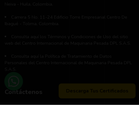
Neiva - Huila, Colombia.
Carrera 5 No. 11-24 Edificio Torre Empresarial Centro De
Ibagué - Tolima, Colombia.
Consulta aquí los Términos y Condiciones de Uso del sitio
web del Centro Internacional de Maquinaria Pesada DPL S.A.S.
Consulta aquí la Política de Tratamiento de Datos
Personales del Centro Internacional de Maquinaria Pesada DPL
S.A.S.
Descarga Tus Certificados
Contáctenos
Teléfono principal:
+57 (311) 534-5988
Horario de atención:
Lunes a Viernes 8:00 a.m. - 12:00 m
2:00 p:m - 6:00 p.m.