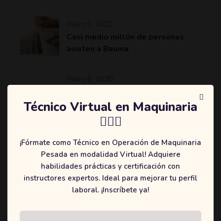
Mayo 6, 2020
Casi medio millón de personas
asisten a Bauma
Mayo 6, 2020
Komatsu revoluciona el sector de
la minería y construcción con
Técnico Virtual en Maquinaria
máquinas más eficientes
👷🏻‍♂️
¡Fórmate como Técnico en Operación de Maquinaria
Pesada en modalidad Virtual! Adquiere
habilidades prácticas y certificación con
Categories
instructores expertos. Ideal para mejorar tu perfil
laboral. ¡Inscríbete ya!
(2)
Education
(3)
Online