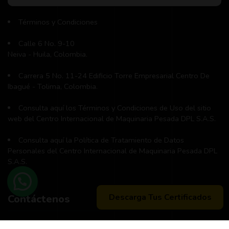
Términos y Condiciones
Calle 6 No. 9-10
Neiva - Huila, Colombia.
Carrera 5 No. 11-24 Edificio Torre Empresarial Centro De
Ibagué - Tolima, Colombia.
Consulta aquí los Términos y Condiciones de Uso del sitio
web del Centro Internacional de Maquinaria Pesada DPL S.A.S.
Consulta aquí la Política de Tratamiento de Datos
Personales del Centro Internacional de Maquinaria Pesada DPL
S.A.S.
Descarga Tus Certificados
Contáctenos
Teléfono principal:
+57 (311) 534-5988