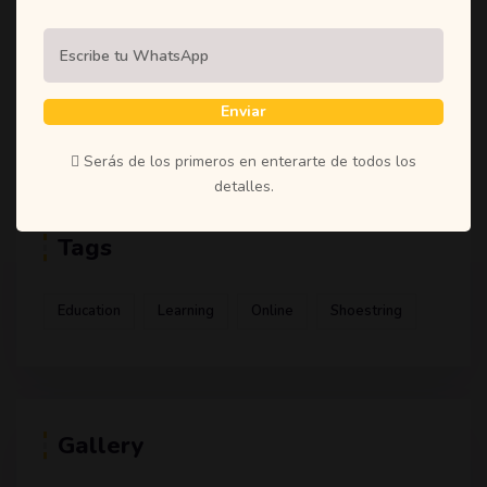
(1)
Student
(1)
Teachers
(1)
Time
Enviar
(1)
Uncategorized
Serás de los primeros en enterarte de todos los
detalles.
Tags
Education
Learning
Online
Shoestring
Gallery