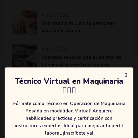
Mayo 6, 2020
Casi medio millón de personas
asisten a Bauma
Mayo 6, 2020
Komatsu revoluciona el sector de
la minería y construcción con
máquinas más eficientes
Técnico Virtual en Maquinaria
👷🏻‍♂️
¡Fórmate como Técnico en Operación de Maquinaria
Categories
Pesada en modalidad Virtual! Adquiere
habilidades prácticas y certificación con
(2)
Education
instructores expertos. Ideal para mejorar tu perfil
(3)
Online
laboral. ¡Inscríbete ya!