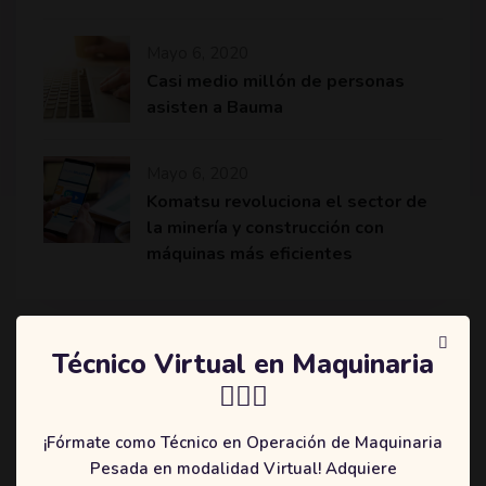
Mayo 6, 2020
Casi medio millón de personas
asisten a Bauma
Mayo 6, 2020
Komatsu revoluciona el sector de
la minería y construcción con
máquinas más eficientes
Técnico Virtual en Maquinaria
Categories
👷🏻‍♂️
(2)
Education
¡Fórmate como Técnico en Operación de Maquinaria
(3)
Online
Pesada en modalidad Virtual! Adquiere