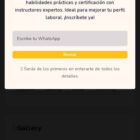
habilidades prácticas y certificación con
(1)
Student
instructores expertos. Ideal para mejorar tu perfil
(1)
Teachers
laboral. ¡Inscríbete ya!
(1)
Time
(1)
Uncategorized
Enviar
Serás de los primeros en enterarte de todos los
Tags
detalles.
Education
Learning
Online
Shoestring
Gallery