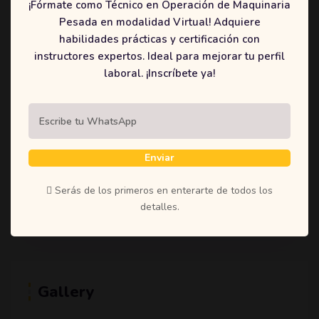
¡Fórmate como Técnico en Operación de Maquinaria
(1)
Student
Pesada en modalidad Virtual! Adquiere
(1)
Teachers
habilidades prácticas y certificación con
instructores expertos. Ideal para mejorar tu perfil
(1)
Time
laboral. ¡Inscríbete ya!
(1)
Uncategorized
Enviar
Tags
Serás de los primeros en enterarte de todos los
Education
Learning
Online
Shoestring
detalles.
Gallery