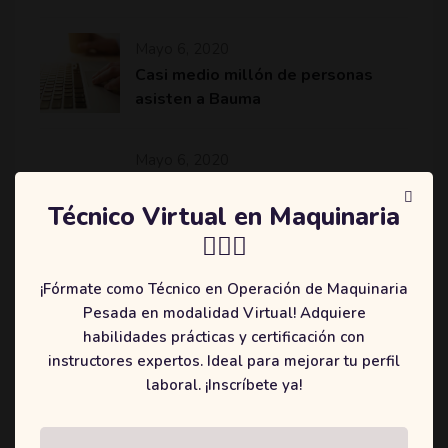
Mayo 6, 2020
Casi medio millón de personas
asisten a Bauma
Mayo 6, 2020
Komatsu revoluciona el sector de
la minería y construcción con
Técnico Virtual en Maquinaria
máquinas más eficientes
👷🏻‍♂️
¡Fórmate como Técnico en Operación de Maquinaria
Pesada en modalidad Virtual! Adquiere
habilidades prácticas y certificación con
Categories
instructores expertos. Ideal para mejorar tu perfil
laboral. ¡Inscríbete ya!
(2)
Education
(3)
Online