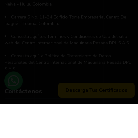
Neiva - Huila, Colombia.
Carrera 5 No. 11-24 Edificio Torre Empresarial Centro De
Ibagué - Tolima, Colombia.
Consulta aquí los Términos y Condiciones de Uso del sitio
web del Centro Internacional de Maquinaria Pesada DPL S.A.S.
Consulta aquí la Política de Tratamiento de Datos
Personales del Centro Internacional de Maquinaria Pesada DPL
S.A.S.
Descarga Tus Certificados
Contáctenos
Teléfono principal:
+57 (311) 534-5988
Horario de atención:
Lunes a Viernes 8:00 a.m. - 12:00 m
2:00 p:m - 6:00 p.m.