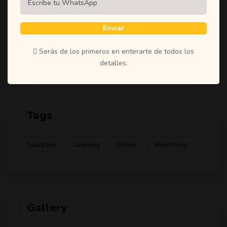
(1)
Student
(1)
Teachers
Enviar
(1)
Time
Serás de los primeros en enterarte de todos los
(1)
Uncategorized
detalles.
Tags
Education
Learning
Online
Shoestring
Gallery