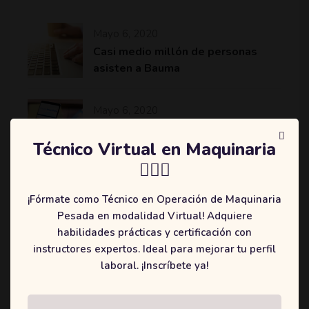
Mayo 6, 2020
Casi medio millón de personas
asisten a Bauma
Mayo 6, 2020
Komatsu revoluciona el sector de
la minería y construcción con
Técnico Virtual en Maquinaria
máquinas más eficientes
👷🏻‍♂️
¡Fórmate como Técnico en Operación de Maquinaria
Pesada en modalidad Virtual! Adquiere
habilidades prácticas y certificación con
Categories
instructores expertos. Ideal para mejorar tu perfil
laboral. ¡Inscríbete ya!
(2)
Education
(3)
Online