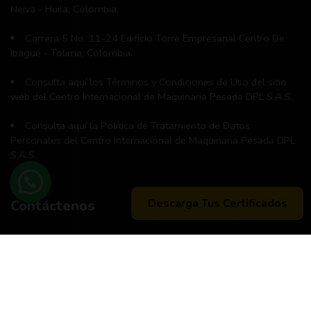
Neiva - Huila, Colombia.
Carrera 5 No. 11-24 Edificio Torre Empresarial Centro De
Ibagué - Tolima, Colombia.
Consulta aquí los Términos y Condiciones de Uso del sitio
web del Centro Internacional de Maquinaria Pesada DPL S.A.S.
Consulta aquí la Política de Tratamiento de Datos
Personales del Centro Internacional de Maquinaria Pesada DPL
S.A.S.
Descarga Tus Certificados
Contáctenos
Teléfono principal:
+57 (311) 534-5988
Horario de atención:
Lunes a Viernes 8:00 a.m. - 12:00 m
2:00 p:m - 6:00 p.m.