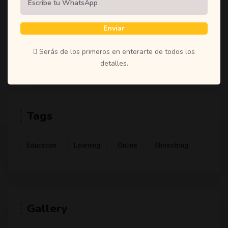
(1)
Student
(1)
Teachers
Enviar
(1)
Time
Serás de los primeros en enterarte de todos los
(1)
Uncategorized
detalles.
Tags
Education
Learning
Online
Shoestring
Gallery