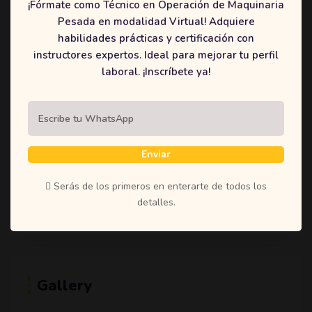
¡Fórmate como Técnico en Operación de Maquinaria
(1)
Student
Pesada en modalidad Virtual! Adquiere
(1)
Teachers
habilidades prácticas y certificación con
instructores expertos. Ideal para mejorar tu perfil
(1)
Time
laboral. ¡Inscríbete ya!
(1)
Uncategorized
Enviar
Tags
Serás de los primeros en enterarte de todos los
Education
Learning
Online
Shoestring
detalles.
Gallery