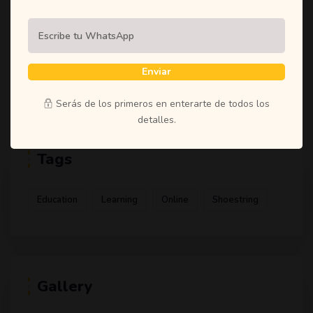
(1)
Student
(1)
Teachers
(1)
Time
Enviar
(1)
Uncategorized
Serás de los primeros en enterarte de todos los
detalles.
Tags
Education
Learning
Online
Shoestring
Gallery