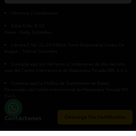
Términos y Condiciones
Calle 6 No. 9-10
Neiva - Huila, Colombia.
Carrera 5 No. 11-24 Edificio Torre Empresarial Centro De
Ibagué - Tolima, Colombia.
Consulta aquí los Términos y Condiciones de Uso del sitio
web del Centro Internacional de Maquinaria Pesada DPL S.A.S.
Consulta aquí la Política de Tratamiento de Datos
Personales del Centro Internacional de Maquinaria Pesada DPL
S.A.S.
Descarga Tus Certificados
Contáctenos
Teléfono principal:
+57 (311) 534-5988