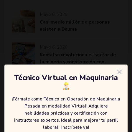
Mayo 6, 2020
Casi medio millón de personas
asisten a Bauma
Mayo 6, 2020
Komatsu revoluciona el sector de
la minería y construcción con
máquinas más eficientes
Técnico Virtual en Maquinaria
¡Fórmate como Técnico en Operación de Maquinaria
Categories
Pesada en modalidad Virtual! Adquiere
habilidades prácticas y certificación con
(2)
Education
instructores expertos. Ideal para mejorar tu perfil
(3)
Online
laboral. ¡Inscríbete ya!