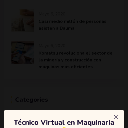
Mayo 6, 2020
Casi medio millón de personas
asisten a Bauma
Mayo 6, 2020
Komatsu revoluciona el sector de
la minería y construcción con
máquinas más eficientes
Categories
(2)
Education
Técnico Virtual en Maquinaria
(3)
Online