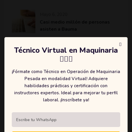
Mayo 6, 2020
Casi medio millón de personas
asisten a Bauma
Mayo 6, 2020
Técnico Virtual en Maquinaria
Komatsu revoluciona el sector de
👷🏻‍♂️
la minería y construcción con
máquinas más eficientes
¡Fórmate como Técnico en Operación de Maquinaria
Pesada en modalidad Virtual! Adquiere
habilidades prácticas y certificación con
instructores expertos. Ideal para mejorar tu perfil
laboral. ¡Inscríbete ya!
Categories
(2)
Education
(3)
Online