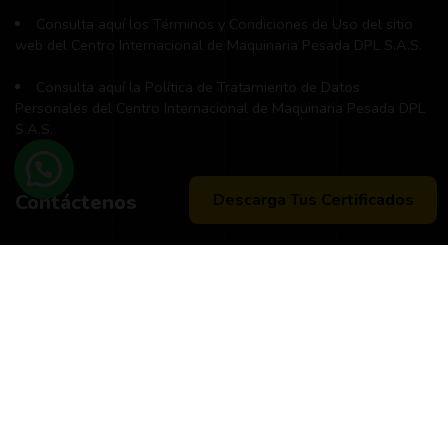
Consulta aquí los Términos y Condiciones de Uso del sitio
web del Centro Internacional de Maquinaria Pesada DPL S.A.S.
Consulta aquí la Política de Tratamiento de Datos
Personales del Centro Internacional de Maquinaria Pesada DPL
S.A.S.
Descarga Tus Certificados
Contáctenos
Teléfono principal:
+57 (311) 534-5988
Horario de atención:
Lunes a Viernes 8:00 a.m. - 12:00 m
2:00 p:m - 6:00 p.m.
Peticiones, quejas, reclamos y sugerencias:
Correo
pqrs@dpl.edu.co
Buzón exclusivamente para notificaciones judiciales: