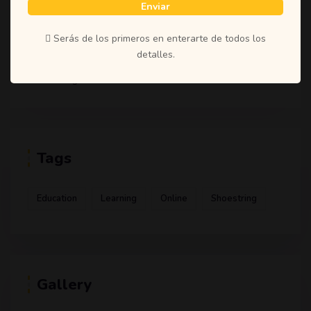
Enviar
(1)
Student
(1)
Teachers
Serás de los primeros en enterarte de todos los
detalles.
(1)
Time
(1)
Uncategorized
Tags
Education
Learning
Online
Shoestring
Gallery