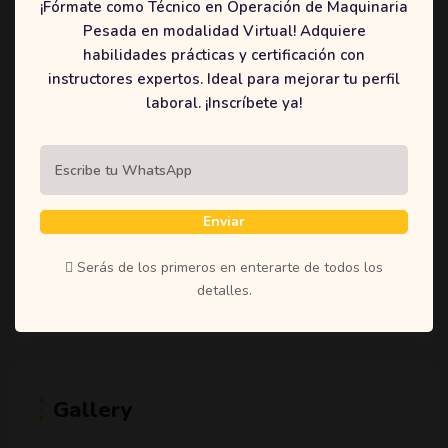
¡Fórmate como Técnico en Operación de Maquinaria
(1)
Student
Pesada en modalidad Virtual! Adquiere
(1)
Teachers
habilidades prácticas y certificación con
instructores expertos. Ideal para mejorar tu perfil
(1)
Time
laboral. ¡Inscríbete ya!
(1)
Uncategorized
Enviar
Tags
Serás de los primeros en enterarte de todos los
Education
Learning
Online
Shoestring
detalles.
Gallery