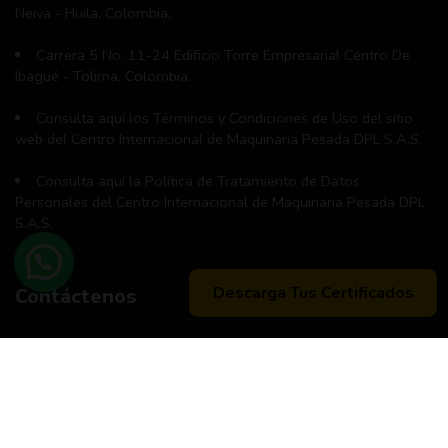
Neiva - Huila, Colombia.
Carrera 5 No. 11-24 Edificio Torre Empresarial Centro De
Ibagué - Tolima, Colombia.
Consulta aquí los Términos y Condiciones de Uso del sitio
web del Centro Internacional de Maquinaria Pesada DPL S.A.S.
Consulta aquí la Política de Tratamiento de Datos
Personales del Centro Internacional de Maquinaria Pesada DPL
S.A.S.
Descarga Tus Certificados
Contáctenos
Teléfono principal:
+57 (311) 534-5988
Horario de atención:
Lunes a Viernes 8:00 a.m. - 12:00 m
2:00 p:m - 6:00 p.m.