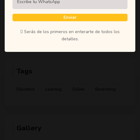
(1)
Student
(1)
Teachers
Enviar
(1)
Time
Serás de los primeros en enterarte de todos los
(1)
Uncategorized
detalles.
Tags
Education
Learning
Online
Shoestring
Gallery