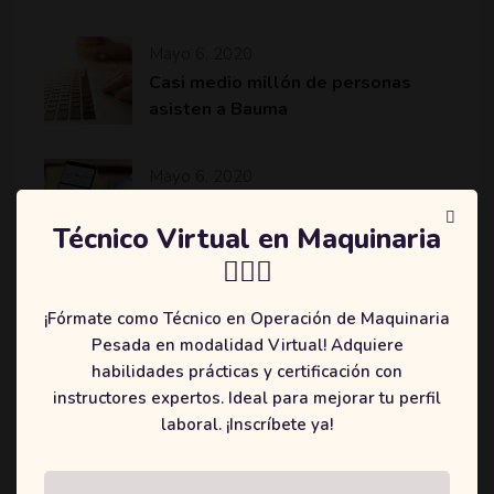
Mayo 6, 2020
Casi medio millón de personas
asisten a Bauma
Mayo 6, 2020
Komatsu revoluciona el sector de
la minería y construcción con
Técnico Virtual en Maquinaria
máquinas más eficientes
👷🏻‍♂️
¡Fórmate como Técnico en Operación de Maquinaria
Pesada en modalidad Virtual! Adquiere
habilidades prácticas y certificación con
Categories
instructores expertos. Ideal para mejorar tu perfil
laboral. ¡Inscríbete ya!
(2)
Education
(3)
Online