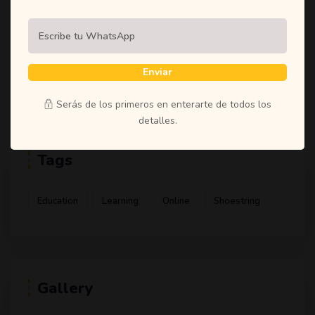
(1)
Student
(1)
Teachers
(1)
Time
Enviar
(1)
Uncategorized
Serás de los primeros en enterarte de todos los
detalles.
Tags
Education
Learning
Online
Shoestring
Gallery