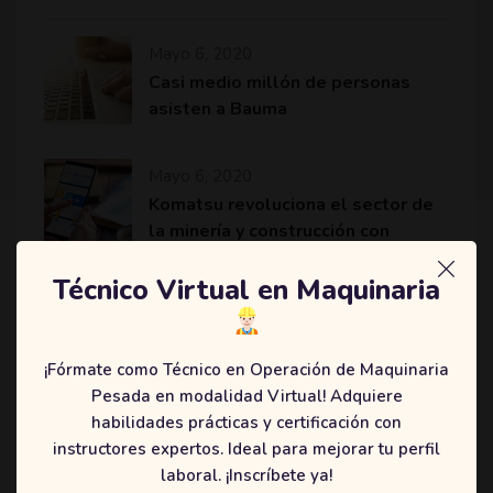
Mayo 6, 2020
Casi medio millón de personas
asisten a Bauma
Mayo 6, 2020
Komatsu revoluciona el sector de
la minería y construcción con
máquinas más eficientes
Técnico Virtual en Maquinaria
¡Fórmate como Técnico en Operación de Maquinaria
Categories
Pesada en modalidad Virtual! Adquiere
habilidades prácticas y certificación con
(2)
Education
instructores expertos. Ideal para mejorar tu perfil
(3)
Online
laboral. ¡Inscríbete ya!