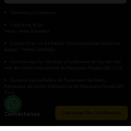
Términos y Condiciones
Calle 6 No. 9-10
Neiva - Huila, Colombia.
Carrera 5 No. 11-24 Edificio Torre Empresarial Centro De
Ibagué - Tolima, Colombia.
Consulta aquí los Términos y Condiciones de Uso del sitio
web del Centro Internacional de Maquinaria Pesada DPL S.A.S.
Consulta aquí la Política de Tratamiento de Datos
Personales del Centro Internacional de Maquinaria Pesada DPL
S.A.S.
Descarga Tus Certificados
Contáctenos
Teléfono principal:
+57 (311) 534-5988