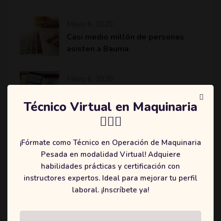
Mayo 6, 2020
Casi medio millón de personas
asisten a Bauma
Mayo 6, 2020
Komatsu revoluciona el sector de
la minería y construcción con
Técnico Virtual en Maquinaria
máquinas más eficientes
👷🏻‍♂️
¡Fórmate como Técnico en Operación de Maquinaria
Pesada en modalidad Virtual! Adquiere
habilidades prácticas y certificación con
Categories
instructores expertos. Ideal para mejorar tu perfil
laboral. ¡Inscríbete ya!
(2)
Education
(3)
Online