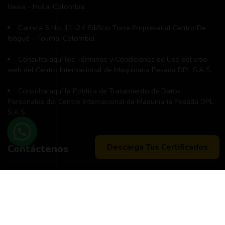
Neiva - Huila, Colombia.
Carrera 5 No. 11-24 Edificio Torre Empresarial Centro De
Ibagué - Tolima, Colombia.
Consulta aquí los Términos y Condiciones de Uso del sitio
web del Centro Internacional de Maquinaria Pesada DPL S.A.S.
Consulta aquí la Política de Tratamiento de Datos
Personales del Centro Internacional de Maquinaria Pesada DPL
S.A.S.
Descarga Tus Certificados
Contáctenos
Teléfono principal:
+57 (311) 534-5988
Horario de atención:
Lunes a Viernes 8:00 a.m. - 12:00 m
2:00 p:m - 6:00 p.m.