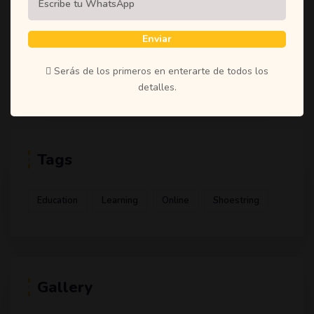
(1)
Student
(1)
Teachers
Enviar
(1)
Time
Serás de los primeros en enterarte de todos los
(1)
Uncategorized
detalles.
Tags
Education
Learning
Online
Shoestring
Gallery