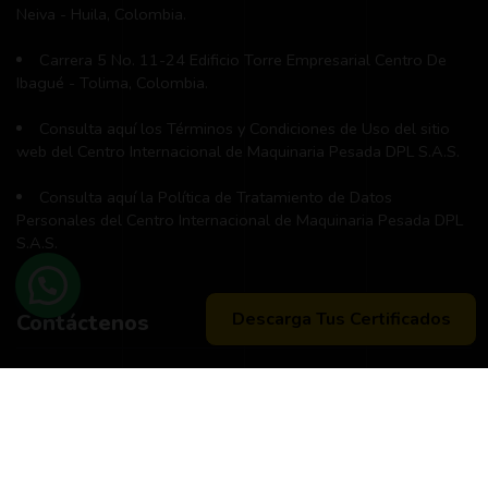
Neiva - Huila, Colombia.
Carrera 5 No. 11-24 Edificio Torre Empresarial Centro De
Ibagué - Tolima, Colombia.
Consulta aquí los Términos y Condiciones de Uso del sitio
web del Centro Internacional de Maquinaria Pesada DPL S.A.S.
Consulta aquí la Política de Tratamiento de Datos
Personales del Centro Internacional de Maquinaria Pesada DPL
S.A.S.
Descarga Tus Certificados
Contáctenos
Teléfono principal:
+57 (311) 534-5988
Horario de atención:
Lunes a Viernes 8:00 a.m. - 12:00 m
2:00 p:m - 6:00 p.m.