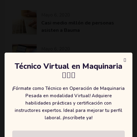
Mayo 6, 2020
Casi medio millón de personas
asisten a Bauma
Mayo 6, 2020
Komatsu revoluciona el sector de
la minería y construcción con
Técnico Virtual en Maquinaria
máquinas más eficientes
👷🏻‍♂️
¡Fórmate como Técnico en Operación de Maquinaria
Pesada en modalidad Virtual! Adquiere
habilidades prácticas y certificación con
Categories
instructores expertos. Ideal para mejorar tu perfil
laboral. ¡Inscríbete ya!
(2)
Education
(3)
Online