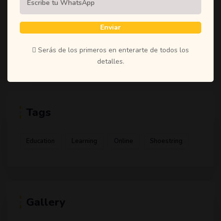
(1)
Student
(1)
Teachers
Enviar
(1)
Time
Serás de los primeros en enterarte de todos los
(1)
Uncategorized
detalles.
Tags
Education
Learning
Online
Shoestring
Gallery