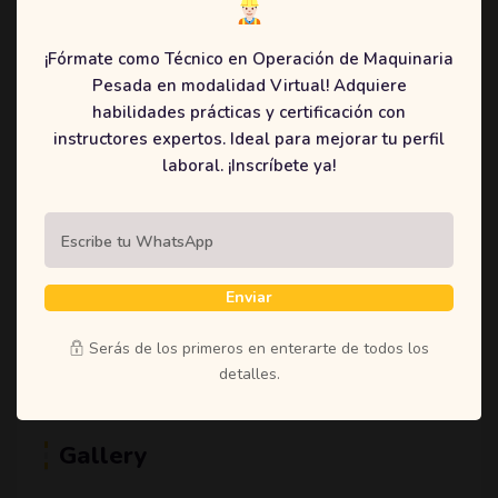
(1)
Student
(1)
Teachers
¡Fórmate como Técnico en Operación de Maquinaria
Pesada en modalidad Virtual! Adquiere
(1)
Time
habilidades prácticas y certificación con
(1)
Uncategorized
instructores expertos. Ideal para mejorar tu perfil
laboral. ¡Inscríbete ya!
Tags
Enviar
Education
Learning
Online
Shoestring
Serás de los primeros en enterarte de todos los
detalles.
Gallery