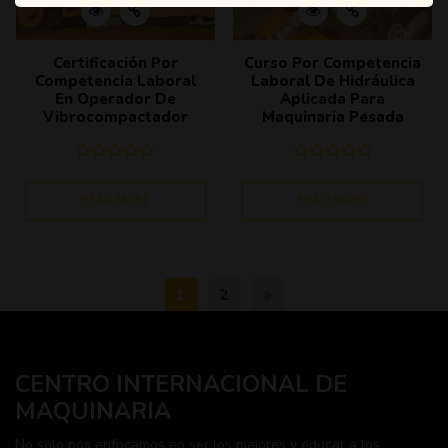
Certificación Por
Curso Por Competencia
Competencia Laboral
Laboral De Hidráulica
En Operador De
Aplicada Para
Vibrocompactador
Maquinaria Pesada
READ MORE
READ MORE
1
2
CENTRO INTERNACIONAL DE
MAQUINARIA
No solo nos enfocamos en ser los mejores y educar a los