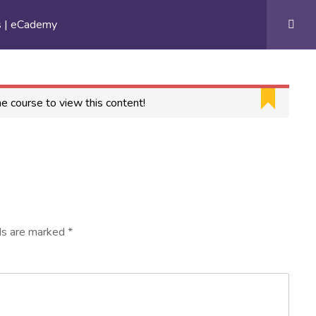
s | eCademy
he course to view this content!
ds are marked
*