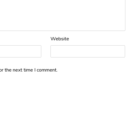
nstructores expertos. Ideal para mejorar tu perfil laboral.
Website
con certificaciones legales y prácticas en simuladores de alta
or the next time I comment.