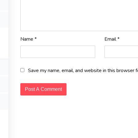
dad Virtual! Adquiere habilidades prácticas y certificación con i
Name
*
Email
*
NARIA
, también somos uno de los únicos centros en Colombia en contar 
Save my name, email, and website in this browser f