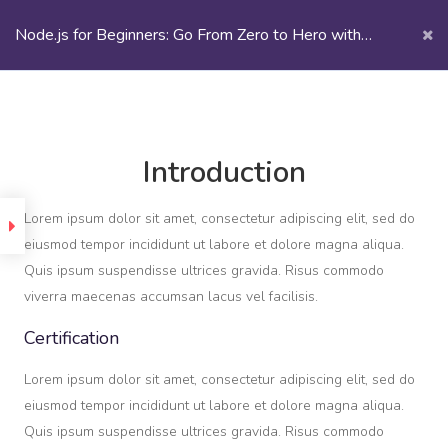
Node.js for Beginners: Go From Zero to Hero with
Node.js
Node.js | eCademy
Introduction
Introduction
uction
Lorem ipsum dolor sit amet, consectetur adipiscing elit, sed do
m
eiusmod tempor incididunt ut labore et dolore magna aliqua.
ing
Quis ipsum suspendisse ultrices gravida. Risus commodo
viverra maecenas accumsan lacus vel facilisis.
Section
1
Certification
Lorem ipsum dolor sit amet, consectetur adipiscing elit, sed do
CENTRO INTERNACIONAL DE
ging
eiusmod tempor incididunt ut labore et dolore magna aliqua.
MAQUINARIA
Quis ipsum suspendisse ultrices gravida. Risus commodo