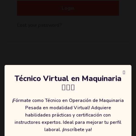
Login
Lost your password?
Register
Técnico Virtual en Maquinaria
👷🏻‍♂️
Email address
*
¡Fórmate como Técnico en Operación de Maquinaria
Pesada en modalidad Virtual! Adquiere
habilidades prácticas y certificación con
instructores expertos. Ideal para mejorar tu perfil
Username
*
laboral. ¡Inscríbete ya!