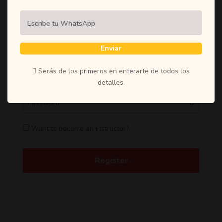
Password
*
Enviar
Serás de los primeros en enterarte de todos los
Confirm Password
*
detalles.
Want to become an instructor?
Register