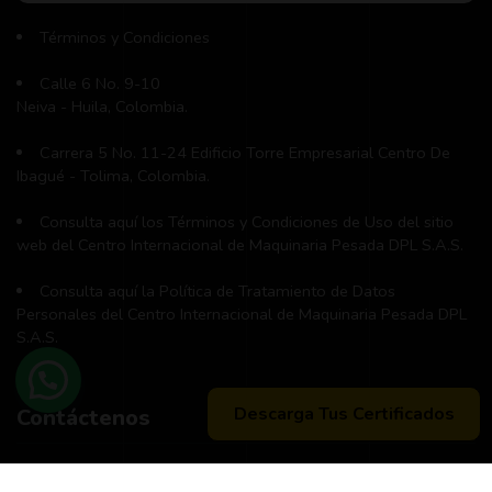
Términos y Condiciones
Calle 6 No. 9-10
Neiva - Huila, Colombia.
Carrera 5 No. 11-24 Edificio Torre Empresarial Centro De
Ibagué - Tolima, Colombia.
Consulta aquí los Términos y Condiciones de Uso del sitio
web del Centro Internacional de Maquinaria Pesada DPL S.A.S.
Consulta aquí la Política de Tratamiento de Datos
Personales del Centro Internacional de Maquinaria Pesada DPL
S.A.S.
Descarga Tus Certificados
Contáctenos
Teléfono principal:
+57 (311) 534-5988