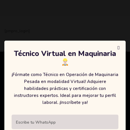
[pmpro_login]
Técnico Virtual en Maquinaria
CENTRO INTERNACIONAL DE
¡Fórmate como Técnico en Operación de Maquinaria
MAQUINARIA
Pesada en modalidad Virtual! Adquiere
habilidades prácticas y certificación con
No solo nos enfocamos en ser los mejores y educar a los
instructores expertos. Ideal para mejorar tu perfil
mejores, también somos uno de los únicos centros en Colombia
laboral. ¡Inscríbete ya!
en contar con certificaciones legales y prácticas en simuladores
de alta tecnología. ¡Capacítate ahora!