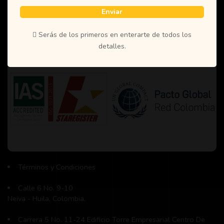
Enviar
Informacion
Serás de los primeros en enterarte de todos los
detalles.
Términos y Condiciones
Calle 6 No. 9-10
Neiva - Huila, Colombia.
Carrera 5 No. 11-24 Edificio Torre Empresarial Centro De