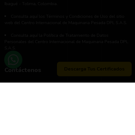
Ibagué - Tolima, Colombia.
Consulta aquí los Términos y Condiciones de Uso del sitio
web del Centro Internacional de Maquinaria Pesada DPL S.A.S.
Consulta aquí la Política de Tratamiento de Datos
Personales del Centro Internacional de Maquinaria Pesada DPL
S.A.S.
Descarga Tus Certificados
Contáctenos
Teléfono principal:
+57 (311) 534-5988
Horario de atención:
Lunes a Viernes 8:00 a.m. - 12:00 m
2:00 p:m - 6:00 p.m.
Peticiones, quejas, reclamos y sugerencias:
Correo
pqrs@dpl.edu.co