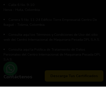
Calle 6 No. 9-10
Neiva - Huila, Colombia.
Carrera 5 No. 11-24 Edificio Torre Empresarial Centro De
Ibagué - Tolima, Colombia.
Consulta aquí los Términos y Condiciones de Uso del sitio
web del Centro Internacional de Maquinaria Pesada DPL S.A.S.
Consulta aquí la Política de Tratamiento de Datos
Personales del Centro Internacional de Maquinaria Pesada DPL
S.A.S.
Descarga Tus Certificados
Contáctenos
Teléfono principal:
+57 (311) 534-5988
Horario de atención:
Lunes a Viernes 8:00 a.m. - 12:00 m
2:00 p:m - 6:00 p.m.