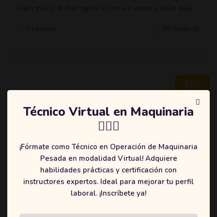
learn the DL & ANN topics in and out within a short time!
0 Lessons
18 Students
$50
Técnico Virtual en Maquinaria
Tiberioarbelaz
👷🏻‍♂️
Bodyweight Workout: Build Muscle
Without a Gym
¡Fórmate como Técnico en Operación de Maquinaria
Pesada en modalidad Virtual! Adquiere
We designed the Data Science Bootcamp course to give
habilidades prácticas y certificación con
you the best learning experience within a short time.
instructores expertos. Ideal para mejorar tu perfil
laboral. ¡Inscríbete ya!
0 Lessons
19 Students