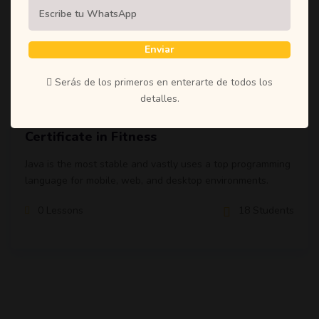
$49
Enviar
Serás de los primeros en enterarte de todos los
Tiberioarbelaz
detalles.
Internationally Accredited Diploma
Certificate in Fitness
Java is the most stable and vastly uses a top programming
language for mobile, web, and desktop environments.
0 Lessons
18 Students